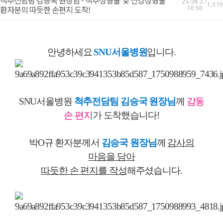
척추전담팀 김승국 원장님 - 척추성형술 및 신경성형술
25.06.27
1,270
환자분의 따듯한 손편지 도착!
10:50
안녕하세요
SNU서울병원
입니다.
SNU서울병원
척추전담팀 김승국 원장님
께
감동
손 편지
가 도착했습니다!
박O규 환자분께서
김승국 원장님
께
감사의
마음을 담아
따듯한 손 편지를 작성
해주셨습니다.