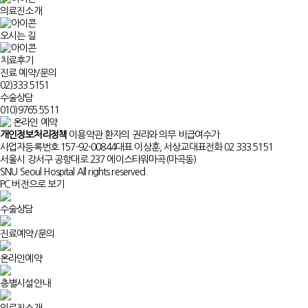
의료진소개
오시는 길
치료후기
진료 예약/문의
02)
333.5151
수술상담
010)
9765.5511
온라인 예약
개인정보처리정책
이용약관
환자의 권리와 의무
비급여수가
사업자등록번호 157-92-00844
대표 이상훈, 서상교
대표전화 02.333.5151
서울시 강서구 공항대로 237 에이스타워마곡(마곡동)
SNU Seoul Hospital All rights reserved.
PC 버전으로 보기
수술상담
진료예약/문의
온라인예약
층별시설안내