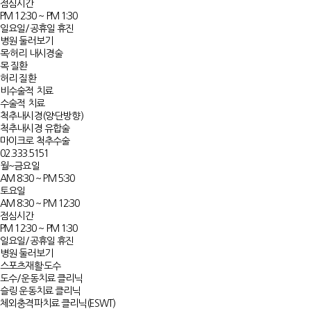
점심시간
PM 12:30 ~ PM 1:30
일요일/공휴일 휴진
병원 둘러보기
목·허리 내시경술
목 질환
허리 질환
비수술적 치료
수술적 치료
척추내시경(양·단방향)
척추내시경 유합술
마이크로 척추수술
02.333.5151
월~금요일
AM 8:30 ~ PM 5:30
토요일
AM 8:30 ~ PM 12:30
점심시간
PM 12:30 ~ PM 1:30
일요일/공휴일 휴진
병원 둘러보기
스포츠재활·도수
도수/운동치료 클리닉
슬링 운동치료 클리닉
체외충격파치료 클리닉(ESWT)