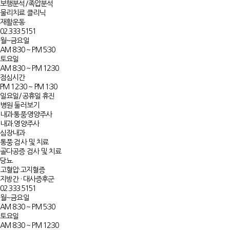
보행분석/족압분석
물리치료 클리닉
재활운동
02.333.5151
월~금요일
AM 8:30 ~ PM 5:30
토요일
AM 8:30 ~ PM 12:30
점심시간
PM 12:30 ~ PM 1:30
일요일/공휴일 휴진
병원 둘러보기
내과·통풍·영양주사
내과.영양주사
심장내과
통풍 검사 및 치료
골다공증 검사 및 치료
당뇨
고혈압·고지혈증​
지방간 · 대사증후군​
02.333.5151
월~금요일
AM 8:30 ~ PM 5:30
토요일
AM 8:30 ~ PM 12:30