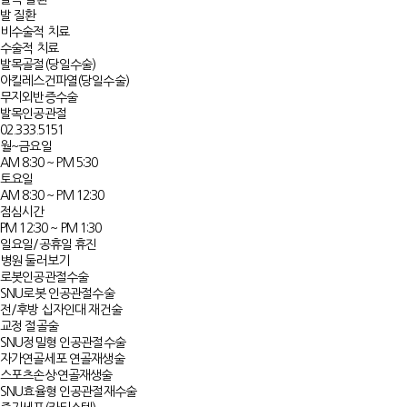
발 질환
비수술적 치료
수술적 치료
발목골절(당일수술)
아킬레스건파열(당일수술)
무지외반증수술
발목인공관절
02.333.5151
월~금요일
AM 8:30 ~ PM 5:30
토요일
AM 8:30 ~ PM 12:30
점심시간
PM 12:30 ~ PM 1:30
일요일/공휴일 휴진
병원 둘러보기
로봇인공관절수술
SNU로봇 인공관절수술
전/후방 십자인대 재건술
교정 절골술
SNU정밀형 인공관절수술
자가연골세포 연골재생술​​
스포츠손상·연골재생술
SNU효율형 인공관절재수술​