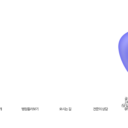
골
2
(당일
개
병원둘러보기
오시는 길
전문의 상담
01