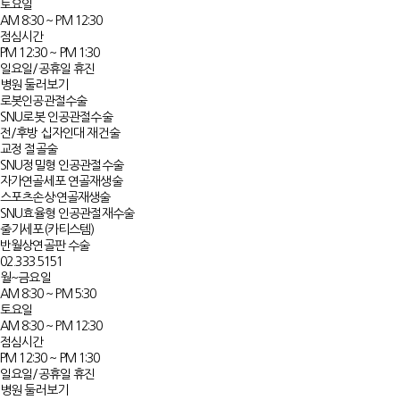
토요일
AM 8:30 ~ PM 12:30
점심시간
PM 12:30 ~ PM 1:30
일요일/공휴일 휴진
병원 둘러보기
로봇인공관절수술
SNU로봇 인공관절수술
전/후방 십자인대 재건술
교정 절골술
SNU정밀형 인공관절수술
자가연골세포 연골재생술​​
스포츠손상·연골재생술
SNU효율형 인공관절재수술​
줄기세포(카티스템)
반월상연골판 수술
02.333.5151
월~금요일
AM 8:30 ~ PM 5:30
토요일
AM 8:30 ~ PM 12:30
점심시간
PM 12:30 ~ PM 1:30
일요일/공휴일 휴진
병원 둘러보기