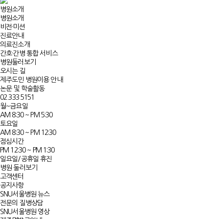
병원소개
병원소개
비전·미션
진료안내
의료진소개
간호·간병 통합 서비스
병원둘러보기
오시는 길
제주도민 병원이용 안내
논문 및 학술활동
02.333.5151
월~금요일
AM 8:30 ~ PM 5:30
토요일
AM 8:30 ~ PM 12:30
점심시간
PM 12:30 ~ PM 1:30
일요일/공휴일 휴진
병원 둘러보기
고객센터
공지사항
SNU서울병원 뉴스
전문의 질병상담
SNU서울병원 영상