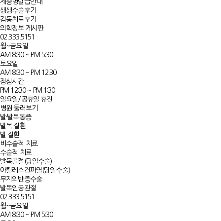
제증명발급안내
생생수술후기
감동치료후기
의학정보 게시판
02.333.5151
월~금요일
AM 8:30 ~ PM 5:30
토요일
AM 8:30 ~ PM 12:30
점심시간
PM 12:30 ~ PM 1:30
일요일/공휴일 휴진
병원 둘러보기
발·발목통증
발목 질환
발 질환
비수술적 치료
수술적 치료
발목골절(당일수술)
아킬레스건파열(당일수술)
무지외반증수술
발목인공관절
02.333.5151
월~금요일
AM 8:30 ~ PM 5:30