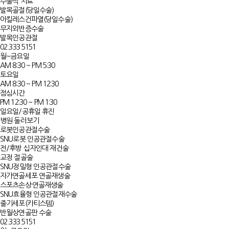
수술적 치료
발목골절(당일수술)
아킬레스건파열(당일수술)
무지외반증수술
발목인공관절
02.333.5151
월~금요일
AM 8:30 ~ PM 5:30
토요일
AM 8:30 ~ PM 12:30
점심시간
PM 12:30 ~ PM 1:30
일요일/공휴일 휴진
병원 둘러보기
로봇인공관절수술
SNU로봇 인공관절수술
전/후방 십자인대 재건술
교정 절골술
SNU정밀형 인공관절수술
자가연골세포 연골재생술​​
스포츠손상·연골재생술
SNU효율형 인공관절재수술​
줄기세포(카티스템)
반월상연골판 수술
02.333.5151