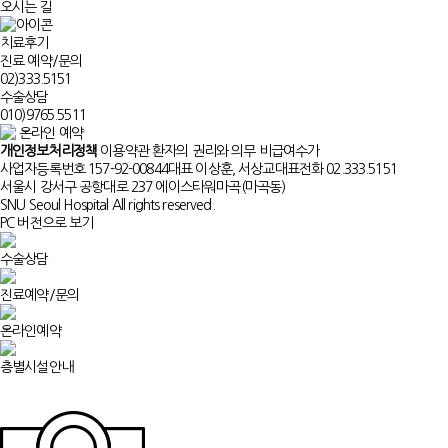
오시는 길
치료후기
진료 예약/문의
02)
333.5151
수술상담
010)
9765.5511
온라인 예약
개인정보처리정책
이용약관
환자의 권리와 의무
비급여수가
사업자등록번호 157-92-00844
대표 이상훈, 서상교
대표전화 02.333.5151
서울시 강서구 공항대로 237 에이스타워마곡(마곡동)
SNU Seoul Hospital All rights reserved.
PC 버전으로 보기
수술상담
진료예약/문의
온라인예약
층별시설안내