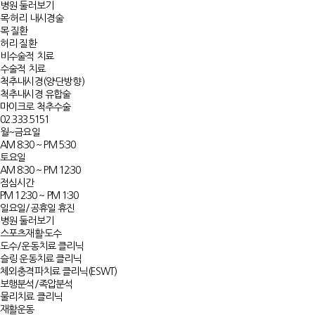
병원 둘러보기
목·허리 내시경술
목 질환
허리 질환
비수술적 치료
수술적 치료
척추내시경(양·단방향)
척추내시경 유합술
마이크로 척추수술
02.333.5151
월~금요일
AM 8:30 ~ PM 5:30
토요일
AM 8:30 ~ PM 12:30
점심시간
PM 12:30 ~ PM 1:30
일요일/공휴일 휴진
병원 둘러보기
스포츠재활·도수
도수/운동치료 클리닉
슬링 운동치료 클리닉
체외충격파치료 클리닉(ESWT)
보행분석/족압분석
물리치료 클리닉
재활운동