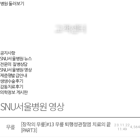
병원 둘러보기
고객센터
공지사항
SNU서울병원 뉴스
전문의 질병상담
SNU서울병원 영상
제증명발급안내
생생수술후기
감동치료후기
의학정보 게시판
SNU서울병원 영상
[장작의 무릎]#13 무릎 퇴행성관절염 치료의 끝
23.11.22
무릎
4,564
[PART3]
11:49